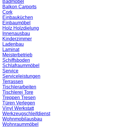
Badmöbel
Balkon
Carports
Cork
Einbauküchen
Einbaumöbel
Holz
Holzdielung
Innenausbau
Kinderzimmer
Ladenbau
Laminat
Meisterbetrieb
Schiffsboden
Schlafraummöbel
Service
Serviceleistungen
Terrassen
Tischlerarbeiten
Tischlerei
Tore
Treppen
Tresen
Türen
Verlegen
Vinyl
Werkstatt
Werkzeugschleifdienst
Wohnmobilausbau
Wohnraummöbel