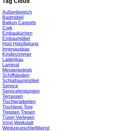
Tag Cloud
Außenbereich
Badmöbel
Balkon
Carports
Cork
Einbauküchen
Einbaumöbel
Holz
Holzdielung
Innenausbau
Kinderzimmer
Ladenbau
Laminat
Meisterbetrieb
Schiffsboden
Schlafraummöbel
Service
Serviceleistungen
Terrassen
Tischlerarbeiten
Tischlerei
Tore
Treppen
Tresen
Türen
Verlegen
Vinyl
Werkstatt
Werkzeugschleifdienst