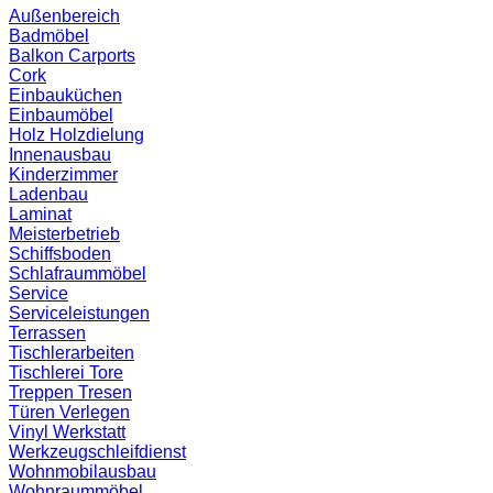
Außenbereich
Badmöbel
Balkon
Carports
Cork
Einbauküchen
Einbaumöbel
Holz
Holzdielung
Innenausbau
Kinderzimmer
Ladenbau
Laminat
Meisterbetrieb
Schiffsboden
Schlafraummöbel
Service
Serviceleistungen
Terrassen
Tischlerarbeiten
Tischlerei
Tore
Treppen
Tresen
Türen
Verlegen
Vinyl
Werkstatt
Werkzeugschleifdienst
Wohnmobilausbau
Wohnraummöbel