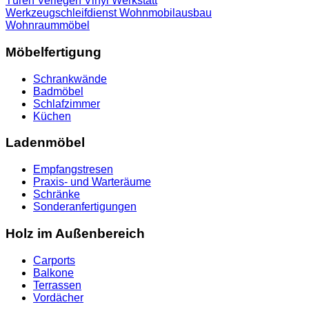
Türen
Verlegen
Vinyl
Werkstatt
Werkzeugschleifdienst
Wohnmobilausbau
Wohnraummöbel
Möbelfertigung
Schrankwände
Badmöbel
Schlafzimmer
Küchen
Ladenmöbel
Empfangstresen
Praxis- und Warteräume
Schränke
Sonderanfertigungen
Holz im Außenbereich
Carports
Balkone
Terrassen
Vordächer